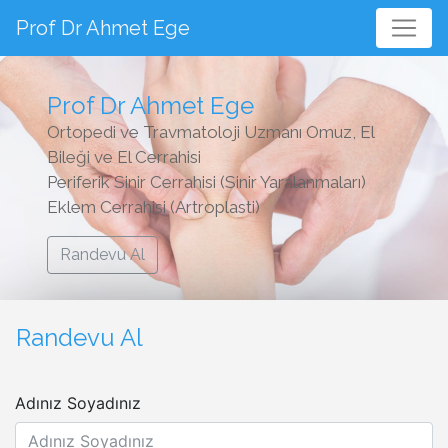
Prof Dr Ahmet Ege
Prof Dr Ahmet Ege
Ortopedi ve Travmatoloji Uzmanı Omuz, El
Bileği ve El Cerrahisi
Periferik Sinir Cerrahisi (Sinir Yaralanmaları)
Eklem Cerrahisi (Artroplasti)
Randevu Al
Randevu Al
Adınız Soyadınız