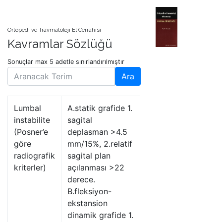
Ortopedi ve Travmatoloji El Cerrahisi
Kavramlar Sözlüğü
Sonuçlar max 5 adetle sınırlandırılmıştır
Ara
Lumbal
A.statik grafide 1.
instabilite
sagital
(Posner’e
deplasman >4.5
göre
mm/15%, 2.relatif
radiografik
sagital plan
kriterler)
açılanması >22
derece.
B.fleksiyon-
ekstansion
dinamik grafide 1.