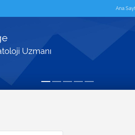
Ana Say
ge
toloji Uzmanı