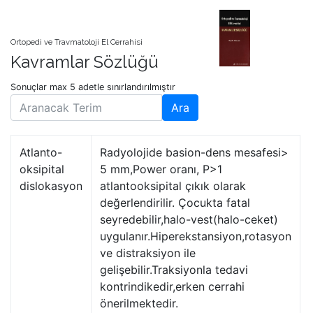
Ortopedi ve Travmatoloji El Cerrahisi
Kavramlar Sözlüğü
Sonuçlar max 5 adetle sınırlandırılmıştır
Ara
Atlanto-
Radyolojide basion-dens mesafesi>
oksipital
5 mm,Power oranı, P>1
dislokasyon
atlantooksipital çıkık olarak
değerlendirilir. Çocukta fatal
seyredebilir,halo-vest(halo-ceket)
uygulanır.Hiperekstansiyon,rotasyon
ve distraksiyon ile
gelişebilir.Traksiyonla tedavi
kontrindikedir,erken cerrahi
önerilmektedir.