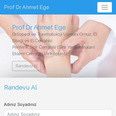
Prof Dr Ahmet Ege
Prof Dr Ahmet Ege
Ortopedi ve Travmatoloji Uzmanı Omuz, El
Bileği ve El Cerrahisi
Periferik Sinir Cerrahisi (Sinir Yaralanmaları)
Eklem Cerrahisi (Artroplasti)
Randevu Al
Randevu Al
Adınız Soyadınız